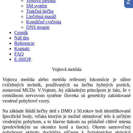
Vojtová metóda
SM systém
Trakčná liečba
Liečebná masáž
Kondičné cvičenia
DNS terapie
Cenník
Náš tím
Referencie
Kontakt
FAQ
E-SHOP
Vojtová metóda
Vojtova metóda alebo metóda reflexnej lokomócie je súbor
cvičebných techník, používaných na liečbu hybných porúch,
zostavená MUDr. V.Vojtom. Jej základným princípom je fakt, že v
centrálnom nervovom systéme človeka sú geneticky zakódované
vrodené pohybové vzory.
Na základe štúdií liečby detí s DMO z 50.rokov boli identifikované
špecifické body, vďaka ktorým je možné stimulovať telo k určitým
vrodeným pohybom, a to hlavne tlakom na príslušné citlivé miesta
(predovšetkým na okostice kostí a fascie). Okrem samovoľnej
pohybovej aktivity dochádza súčasne k fyziologickej aktivácii