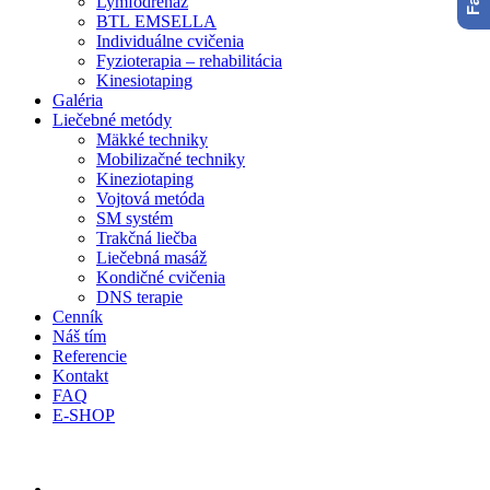
Lymfodrenáž
BTL EMSELLA
Individuálne cvičenia
Fyzioterapia – rehabilitácia
Kinesiotaping
Galéria
Liečebné metódy
Mäkké techniky
Mobilizačné techniky
Kineziotaping
Vojtová metóda
SM systém
Trakčná liečba
Liečebná masáž
Kondičné cvičenia
DNS terapie
Cenník
Náš tím
Referencie
Kontakt
FAQ
E-SHOP