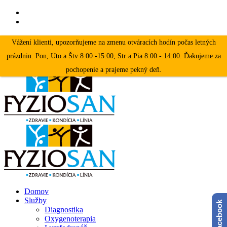
+421 918 881 936
Vážení klienti, upozorňujeme na zmenu otváracích hodín počas letných
prázdnin. Pon, Uto a Štv 8:00 -15:00, Str a Pia 8:00 - 14:00. Ďakujeme za
DAROVAŤ POUKAZ |
KONTAKT
pochopenie a prajeme pekný deň.
Domov
Služby
Facebook
Diagnostika
Oxygenoterapia