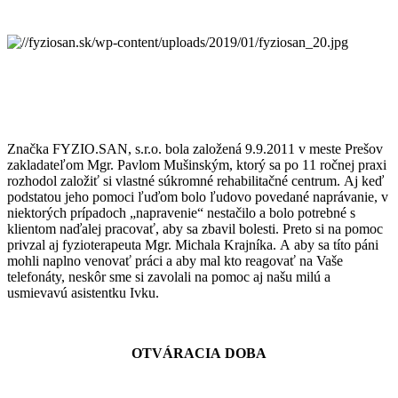
Značka FYZIO.SAN, s.r.o. bola založená 9.9.2011 v meste Prešov
zakladateľom Mgr. Pavlom Mušinským, ktorý sa po 11 ročnej praxi
rozhodol založiť si vlastné súkromné rehabilitačné centrum. Aj keď
podstatou jeho pomoci ľuďom bolo ľudovo povedané naprávanie, v
niektorých prípadoch „napravenie“ nestačilo a bolo potrebné s
klientom naďalej pracovať, aby sa zbavil bolesti. Preto si na pomoc
privzal aj fyzioterapeuta Mgr. Michala Krajníka. A aby sa títo páni
mohli naplno venovať práci a aby mal kto reagovať na Vaše
telefonáty, neskôr sme si zavolali na pomoc aj našu milú a
usmievavú asistentku Ivku.
OTVÁRACIA DOBA