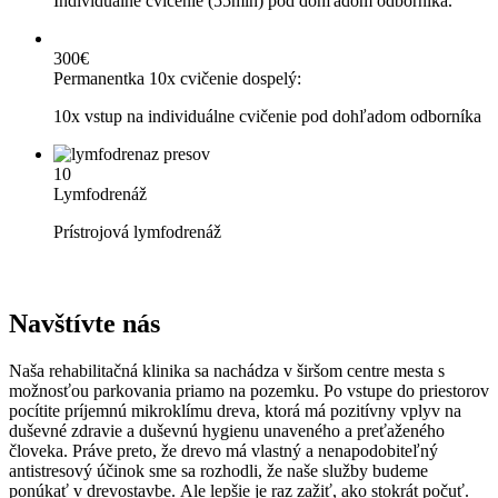
Individuálne cvičenie (55min) pod dohľadom odborníka.
300€
Permanentka 10x cvičenie dospelý:
10x vstup na individuálne cvičenie pod dohľadom odborníka
10
Lymfodrenáž
Prístrojová lymfodrenáž
Navštívte nás
Naša rehabilitačná klinika sa nachádza v širšom centre mesta s
možnosťou parkovania priamo na pozemku. Po vstupe do priestorov
pocítite príjemnú mikroklímu dreva, ktorá má pozitívny vplyv na
duševné zdravie a duševnú hygienu unaveného a preťaženého
človeka. Práve preto, že drevo má vlastný a nenapodobiteľný
antistresový účinok sme sa rozhodli, že naše služby budeme
ponúkať v drevostavbe. Ale lepšie je raz zažiť, ako stokrát počuť.