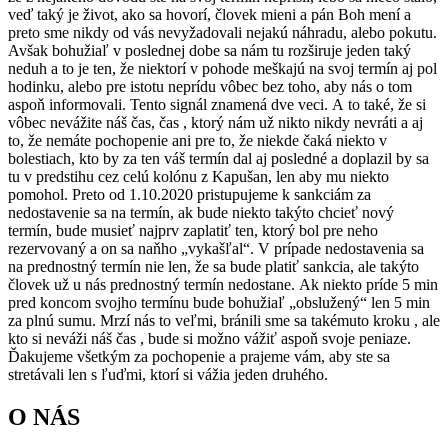
veď taký je život, ako sa hovorí, človek mieni a pán Boh mení a
preto sme nikdy od vás nevyžadovali nejakú náhradu, alebo pokutu.
Avšak bohužiaľ v poslednej dobe sa nám tu rozširuje jeden taký
neduh a to je ten, že niektorí v pohode meškajú na svoj termín aj pol
hodinku, alebo pre istotu neprídu vôbec bez toho, aby nás o tom
aspoň informovali. Tento signál znamená dve veci. A to také, že si
vôbec nevážite náš čas, čas , ktorý nám už nikto nikdy nevráti a aj
to, že nemáte pochopenie ani pre to, že niekde čaká niekto v
bolestiach, kto by za ten váš termín dal aj posledné a doplazil by sa
tu v predstihu cez celú kolónu z Kapušan, len aby mu niekto
pomohol. Preto od 1.10.2020 pristupujeme k sankciám za
nedostavenie sa na termín, ak bude niekto takýto chcieť nový
termín, bude musieť najprv zaplatiť ten, ktorý bol pre neho
rezervovaný a on sa naňho „vykašľal“. V prípade nedostavenia sa
na prednostný termín nie len, že sa bude platiť sankcia, ale takýto
človek už u nás prednostný termín nedostane. Ak niekto príde 5 min
pred koncom svojho termínu bude bohužiaľ „obslužený“ len 5 min
za plnú sumu. Mrzí nás to veľmi, bránili sme sa takémuto kroku , ale
kto si neváži náš čas , bude si možno vážiť aspoň svoje peniaze.
Ďakujeme všetkým za pochopenie a prajeme vám, aby ste sa
stretávali len s ľuďmi, ktorí si vážia jeden druhého.
O NÁS