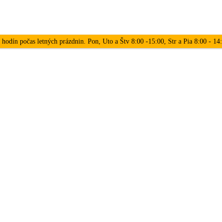
 hodín počas letných prázdnin. Pon, Uto a Štv 8:00 -15:00, Str a Pia 8:00 - 1