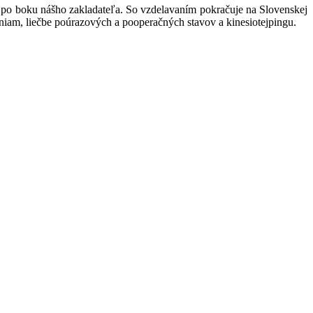
xe po boku nášho zakladateľa. So vzdelavaním pokračuje na Slovenskej
čeniam, liečbe poúrazových a pooperačných stavov a kinesiotejpingu.