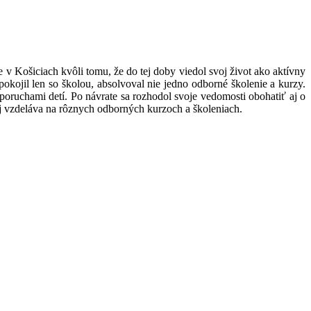
 v Košiciach kvôli tomu, že do tej doby viedol svoj život ako aktívny
okojil len so školou, absolvoval nie jedno odborné školenie a kurzy.
oruchami detí. Po návrate sa rozhodol svoje vedomosti obohatiť aj o
lej vzdeláva na rôznych odborných kurzoch a školeniach.