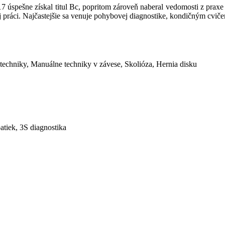
017 úspešne získal titul Bc, popritom zároveň naberal vedomosti z pra
jej práci. Najčastejšie sa venuje pohybovej diagnostike, kondičným cvi
techniky, Manuálne techniky v závese, Skolióza, Hernia disku
atiek, 3S diagnostika