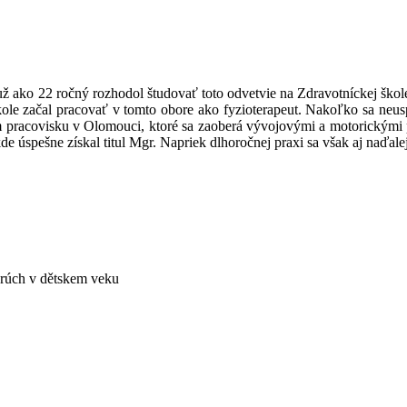
 už ako 22 ročný rozhodol študovať toto odvetvie na Zdravotníckej škole
ole začal pracovať v tomto obore ako fyzioterapeut. Nakoľko sa neusp
 pracovisku v Olomouci, ktoré sa zaoberá vývojovými a motorickými p
de úspešne získal titul Mgr. Napriek dlhoročnej praxi sa však aj naďa
orúch v dětskem veku