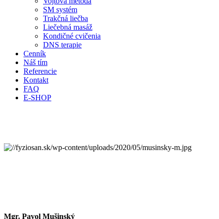
Vojtová metóda
SM systém
Trakčná liečba
Liečebná masáž
Kondičné cvičenia
DNS terapie
Cenník
Náš tím
Referencie
Kontakt
FAQ
E-SHOP
Mgr. Pavol Mušinský