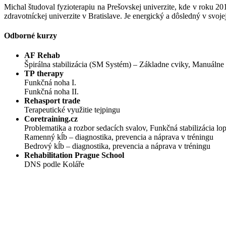
Michal študoval fyzioterapiu na Prešovskej univerzite, kde v roku 2
zdravotníckej univerzite v Bratislave. Je energický a dôsledný v svo
Odborné kurzy
AF Rehab
Špirálna stabilizácia (SM Systém) – Základne cviky, Manuálne 
TP therapy
Funkčná noha I.
Funkčná noha II.
Rehasport trade
Terapeutické využitie tejpingu
Coretraining.cz
Problematika a rozbor sedacích svalov, Funkčná stabilizácia lop
Ramenný kĺb – diagnostika, prevencia a náprava v tréningu
Bedrový kĺb – diagnostika, prevencia a náprava v tréningu
Rehabilitation Prague School
DNS podle Koláře