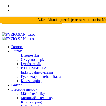
+421 918 881 936
Vážení klienti, upozorňujeme na zmenu otváracích
DAROVAŤ POUKAZ |
KONTAKT
Domov
Služby
Diagnostika
Oxygenoterapia
Lymfodrenáž
BTL EMSELLA
Individuálne cvičenia
Fyzioterapia – rehabilitácia
Kinesiotaping
Galéria
Liečebné metódy
Mäkké techniky
Mobilizačné techniky
Kineziotaping