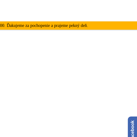
4:00. Ďakujeme za pochopenie a prajeme pekný deň.
Facebook