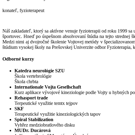
konateľ, fyzioterapeut
Náš zakladateľ, ktorý sa aktívne venuje fyzioterapii od roku 1999 sa
športovec. Hneď po úspešnom absolvovaní štúdia na tejto strednej šk
Medzi nimi aj dvojročné školenie Vojtovej metódy v špecializovanom
štúdium vysokej školy na Prešovskej Univerzite odbor Fyzioterapia, k
Odborné kurzy
Katedra neurológie SZU
Škola vertebrológie
Škola chrbta
Internationale Vojta Gesellschaft
Kurz aplikace vývojové kineziologie podle Vojty u hybných p
Rehasport trade
Terpeutické využitie temtx tejpov
SKF
Terapeutické využitie kineziologických tapov
Spiral Stabilization
Vyhřez medziobratlového disku
MUDr. Ducárová